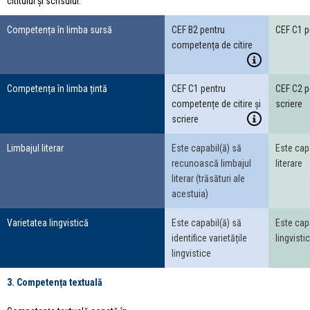
cititului și scrisului.
Competența în limba sursă
CEF B2 pentru
CEF C1 p
competența de citire
Competența în limba țintă
CEF C1 pentru
CEF C2 p
competențe de citire și
scriere
scriere
Limbajul literar
Este capabil(ă) să
Este capa
recunoască limbajul
literare
literar (trăsături ale
acestuia)
Varietatea lingvistică
Este capabil(ă) să
Este capa
identifice varietățile
lingvisti
lingvistice
3. Competența textuală