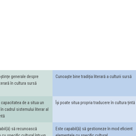
ștințe generale despre
Cunoaște bine tradiția literară a culturii sursă
literară în cultura sursă
 capacitatea de a situa un
Își poate situa propria traducere în cultura țintă
 în cadrul sistemului literar al
intă
abil(ă) să recunoască
Este capabil(ă) să gestioneze în mod eficient
cu specific cultural într-un
elementele cu specific cultural