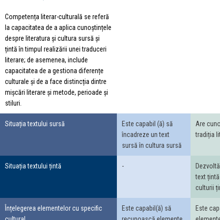
Competența literar-culturală se referă
la capacitatea de a aplica cunoștințele
despre literatura și cultura sursă și
țintă în timpul realizării unei traduceri
literare; de asemenea, include
capacitatea de a gestiona diferențe
culturale și de a face distincția dintre
mișcări literare și metode, perioade și
stiluri.
Situația textului sursă
Este capabil (ă) să
Are cuno
încadreze un text
tradiția 
sursă în cultura sursă
Situația textului țintă
-
Dezvoltă
text țintă
culturii ț
Înțelegerea elementelor cu specific
Este capabil(ă) să
Este cap
cultural
recunoască elemente
elemente 