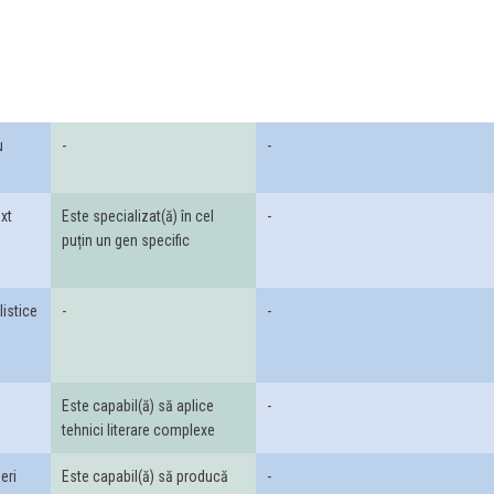
u
-
-
ext
Este specializat(ă) în cel
-
puțin un gen specific
listice
-
-
Este capabil(ă) să aplice
-
tehnici literare complexe
eri
Este capabil(ă) să producă
-