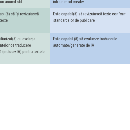
r-un anumit stil
într-un mod creativ
bil(ă) să își revizuiască
Este capabil(ă) să revizuiască texte conform
 texte
standardelor de publicare
liarizat(ă) cu evoluția
Este capabil (ă) să evalueze traducerile
ntelor de traducere
automate/generate de IA
(inclusiv IA) pentru textele