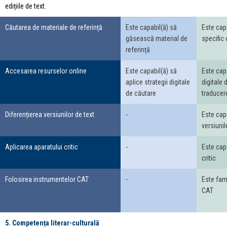
edițiile de text.
Căutarea de materiale de referință
Este capabil(ă) să
Este cap
găsească material de
specific 
referință
Accesarea resurselor online
Este capabil(ă) să
Este capa
aplice strategii digitale
digitale 
de căutare
traducer
Diferențierea versiunilor de text
-
Este capa
versiunil
Aplicarea aparatului critic
-
Este capa
critic
Folosirea instrumentelor CAT
-
Este fami
CAT
5. Competența literar-culturală