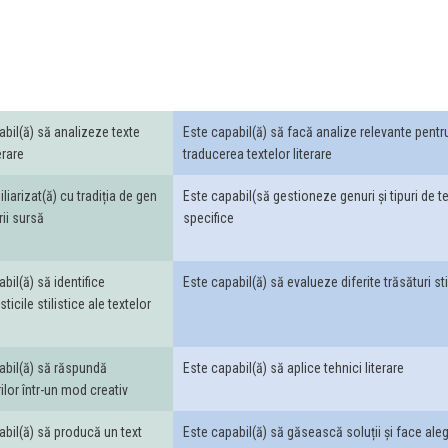
abil(ă) să analizeze texte
Este capabil(ă) să facă analize relevante pentr
erare
traducerea textelor literare
liarizat(ă) cu tradiția de gen
Este capabil(să gestioneze genuri și tipuri de t
rii sursă
specifice
bil(ă) să identifice
Este capabil(ă) să evalueze diferite trăsături sti
sticile stilistice ale textelor
abil(ă) să răspundă
Este capabil(ă) să aplice tehnici literare
ilor într-un mod creativ
abil(ă) să producă un text
Este capabil(ă) să găsească soluții și face aleg