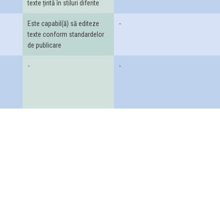
texte țintă în stiluri diferite
Este capabil(ă) să editeze
-
texte conform standardelor
de publicare
-
-