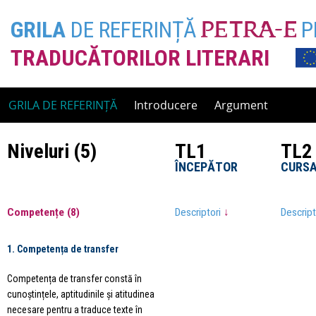
GRILA
DE REFERINȚĂ
P
TRADUCĂTORILOR LITERARI
Skip
GRILA DE REFERINȚĂ
Introducere
Argument
to
content
Niveluri (5)
Niveluri (5)
Niveluri (5)
TL1
TL1
TL2
TL2
ÎNCEPĂTOR
ÎNCEPĂTOR
CURSA
CURSA
Competențe (8)
Competențe (8)
Descriptori
Descriptori
↓
↓
Descrip
Descrip
1. Competența de transfer
Competența de transfer constă în
cunoștințele, aptitudinile și atitudinea
necesare pentru a traduce texte în