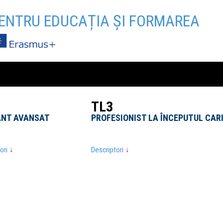
ENTRU EDUCAȚIA ȘI FORMAREA
TL3
TL3
NT AVANSAT
NT AVANSAT
PROFESIONIST LA ÎNCEPUTUL CARI
PROFESIONIST LA ÎNCEPUTUL CARI
tori
tori
↓
↓
Descriptori
Descriptori
↓
↓