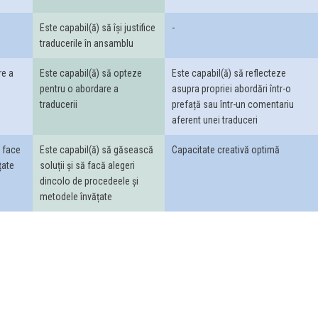
Este capabil(ă) să își justifice
-
traducerile în ansamblu
re a
Este capabil(ă) să opteze
Este capabil(ă) să reflecteze
pentru o abordare a
asupra propriei abordări într-o
traducerii
prefață sau într-un comentariu
aferent unei traduceri
a face
Este capabil(ă) să găsească
Capacitate creativă optimă
țate
soluții și să facă alegeri
dincolo de procedeele și
metodele învățate