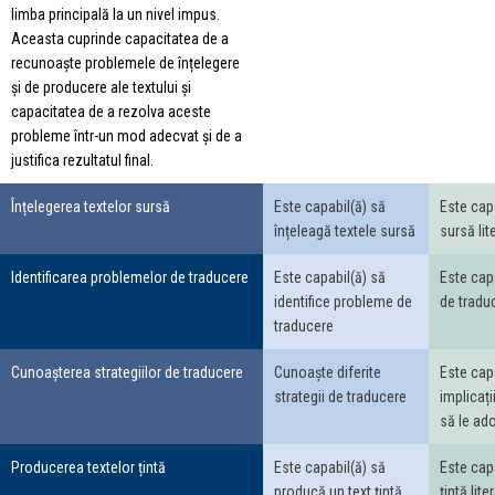
limba principală la un nivel impus.
Aceasta cuprinde capacitatea de a
recunoaște problemele de înțelegere
și de producere ale textului și
capacitatea de a rezolva aceste
probleme într-un mod adecvat și de a
justifica rezultatul final.
Înțelegerea textelor sursă
Este capabil(ă) să
Este capa
înțeleagă textele sursă
sursă lit
Identificarea problemelor de traducere
Este capabil(ă) să
Este cap
identifice probleme de
de traduc
traducere
Cunoașterea strategiilor de traducere
Cunoaște diferite
Este cap
strategii de traducere
implicați
să le ad
Producerea textelor țintă
Este capabil(ă) să
Este cap
producă un text țintă
țintă lite