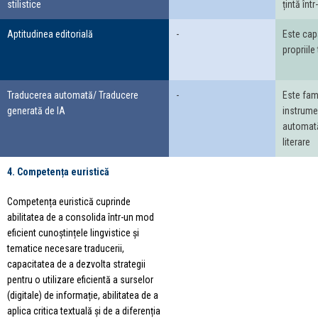
stilistice
țintă înt
Aptitudinea editorială
-
Este capa
propriile
Traducerea automată/ Traducere
-
Este fami
generată de IA
instrume
automată 
literare
4. Competența euristică
Competența euristică cuprinde
abilitatea de a consolida într-un mod
eficient cunoștințele lingvistice și
tematice necesare traducerii,
capacitatea de a dezvolta strategii
pentru o utilizare eficientă a surselor
(digitale) de informație, abilitatea de a
aplica critica textuală și de a diferenția