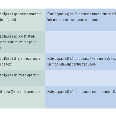
abil(ă) să găsească material
Este capabil(ă) să folosească materialul de ref
de referință
într-un mod relevant pentru traducere
bil(ă) să aplice strategii
-
de căutare relevante pentru
e
bil(ă) să diferențieze dintre
Este capabil(ă) să folosească versiunile de text
e de text
un mod relevant pentru traducere
bil(ă) să utilizeze aparatul
-
liarizat(ă) cu instrumentele
Este capabil(ă) să folosească instrumentele 