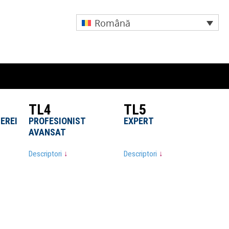
Română
TL4
TL4
TL5
TL5
EREI
EREI
PROFESIONIST
PROFESIONIST
EXPERT
EXPERT
AVANSAT
AVANSAT
Descriptori
Descriptori
↓
↓
Descriptori
Descriptori
↓
↓