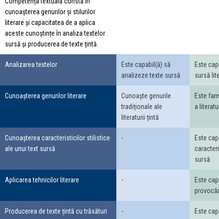
Competența textuală constă în
cunoașterea genurilor și stilurilor
literare și capacitatea de a aplica
aceste cunoștințe în analiza textelor
sursă și producerea de texte țintă.
Analizarea textelor
Este capabil(ă) să
Este cap
analizeze texte sursă
sursă lit
Cunoașterea genurilor literare
Cunoaște genurile
Este fami
tradiționale ale
a literatu
literaturii țintă
Cunoașterea caracteristicilor stilistice
-
Este capa
ale unui text sursă
caracteri
sursă
Aplicarea tehnicilor literare
-
Este cap
provocăr
Producerea de texte țintă cu trăsături
-
Este cap