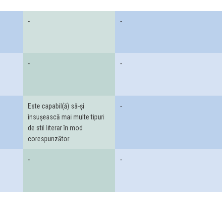
-
-
-
-
Este capabil(ă) să-și
-
însușească mai multe tipuri
de stil literar în mod
corespunzător
-
-