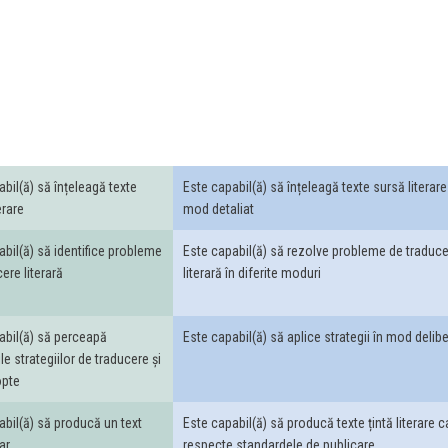
bil(ă) să înțeleagă texte
Este capabil(ă) să înțeleagă texte sursă literare
erare
mod detaliat
abil(ă) să identifice probleme
Este capabil(ă) să rezolve probleme de traduc
ere literară
literară în diferite moduri
abil(ă) să perceapă
Este capabil(ă) să aplice strategii în mod delibe
ile strategiilor de traducere și
opte
abil(ă) să producă un text
Este capabil(ă) să producă texte țintă literare c
rar
respecte standardele de publicare