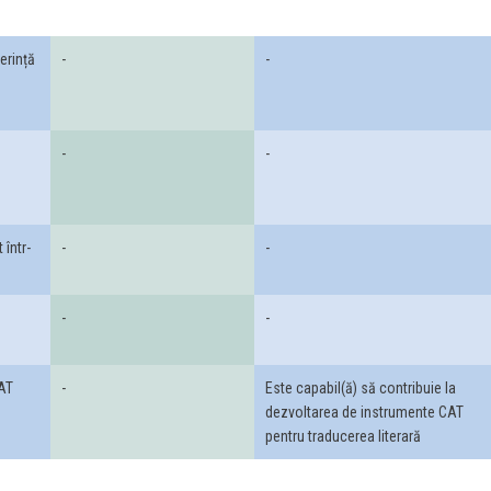
erință
-
-
-
-
 într-
-
-
-
-
CAT
-
Este capabil(ă) să contribuie la
dezvoltarea de instrumente CAT
pentru traducerea literară