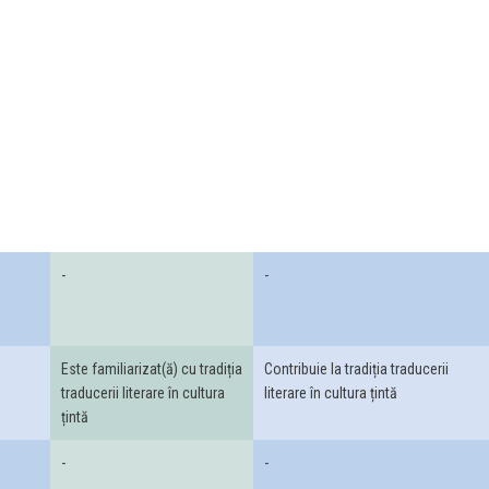
-
-
Este familiarizat(ă) cu tradiția
Contribuie la tradiția traducerii
traducerii literare în cultura
literare în cultura țintă
țintă
-
-