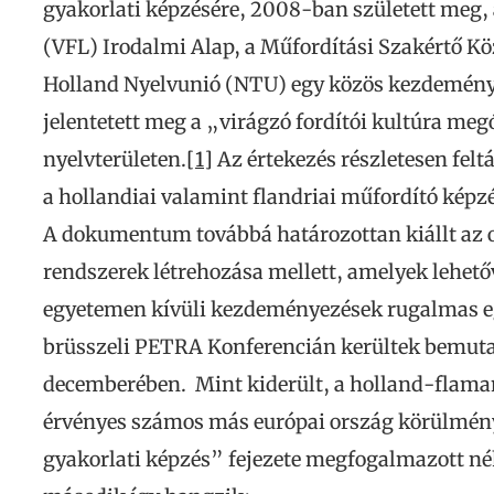
gyakorlati képzésére, 2008-ban született meg,
(VFL) Irodalmi Alap, a Műfordítási Szakértő Kö
Holland Nyelvunió (NTU) egy közös kezdeménye
jelentetett meg a „virágzó fordítói kultúra me
nyelvterületen.
[1]
Az értekezés részletesen feltá
a hollandiai valamint flandriai műfordító kép
A dokumentum továbbá határozottan kiállt az ol
rendszerek létrehozása mellett, amelyek lehető
egyetemen kívüli kezdeményezések rugalmas eg
brüsszeli PETRA Konferencián kerültek bemuta
decemberében. Mint kiderült, a holland-flama
érvényes számos más európai ország körülmény
gyakorlati képzés” fejezete megfogalmazott né