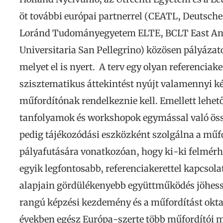
öt további európai partnerrel (CEATL, Deutsche
Loránd Tudományegyetem ELTE, BCLT East Ang
Universitaria San Pellegrino) közösen pályázat
melyet el is nyert. A terv egy olyan referenciaker
szisztematikus áttekintést nyújt valamennyi ké
műfordítónak rendelkeznie kell. Emellett lehet
tanfolyamok és workshopok egymással való öss
pedig tájékozódási eszközként szolgálna a mű
pályafutására vonatkozóan, hogy ki-ki felmérh
egyik legfontosabb, referenciakerettel kapcsola
alapjain gördülékenyebb együttműködés jöhess
rangú képzési kezdemény és a műfordítást okta
években egész Európa-szerte több műfordítói me