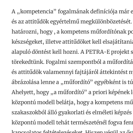
A „kompetencia” fogalmának definíciója már el
és az attitűdök egyértelmű megkülönbözetését. 
határozni, hogy , a kompetens műfordítónak p
készségeket, illetve attitűdöket kell elsajátít
alapuló döntést kell hozni. A PETRA-E projekt
törekedtünk. Fogalmi szempontból a műfordítá
és attitűdök valamennyi fajtájáról áttekintést 
ábrázolása lenne a „műfordító” egyébként is t
Ahelyett, hogy „a műfordító” a priori képének 
központú modell belátja, hogy a kompetens műf
szakaszokból álló gyakorlati és elméleti képzés
központú modell tehát természeténél fogva fenn
kapcsolatos feltételezéseket. Hiszen végül az ő