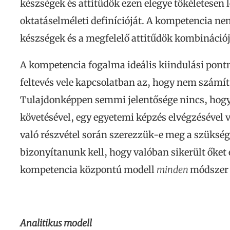
készségek és attitűdök ezen elegye tökéletesen
oktatáselméleti definícióját. A kompetencia ne
készségek és a megfelelő attitűdök kombinációj
A kompetencia fogalma ideális kiindulási pontn
feltevés vele kapcsolatban az, hogy nem számít,
Tulajdonképpen semmi jelentősége nincs, hogy 
követésével, egy egyetemi képzés elvégzéséve
való részvétel során szerezzük-e meg a szüksége
bizonyítanunk kell, hogy valóban sikerült őket
kompetencia központú modell
minden
módszer 
Analitikus modell