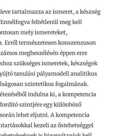
eve tartalmazza az ismeret, a készség
Ennélfogva feltétlenül meg kell
ontosan mely ismereteket,
ania. Erről természetesen konszenzuson
 számos megbeszélésén éppen erre
shoz szükséges ismeretek, készségek
nyújtó tanulási pályamodell analitikus
úlságosan szintetikus fogalmának.
létezéséből indulna ki, a kompetencia
ordító szintjére egy különböző
 során lehet eljutni. A kompetencia
tartásokkal kezeli az őstehetséggel
stehetségeknek is bizonyítaniuk kell,