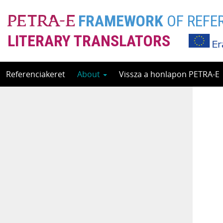
FRAMEWORK
OF REFE
LITERARY TRANSLATORS
Skip
Referenciakeret
About
Vissza a honlapon PETRA-E
to
content