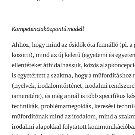
Kompetenciaközpontú modell
Ahhoz, hogy mind az ősidők óta fennálló (pl. a 
közötti), mind az új keletű (egyetemi és egyete
ellentéteket áthidalhassuk, közös alapkoncepci
is egyetértett a szakma, hogy a műfordításhoz
(nyelvek, irodalomtörténet, irodalmi rendszere
ismeretére), és még annál is több specifikus k
technikák, problémamegoldás, keresési techniká
műfordítónak mind az irodalom, mind a szakma 
irodalmi alapokkal folytatott kommunikációban s