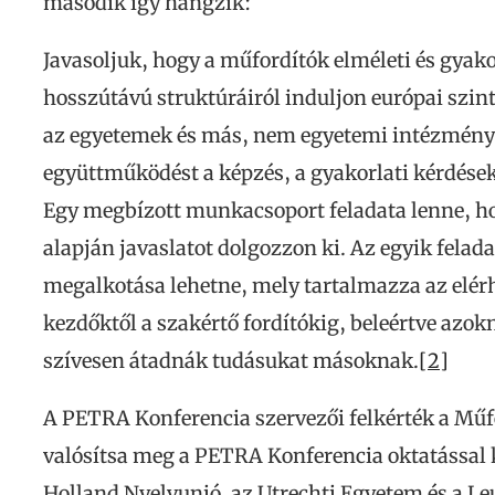
második így hangzik:
Javasoljuk, hogy a műfordítók elméleti és gyako
hosszútávú struktúráiról induljon európai szi
az egyetemek és más, nem egyetemi intézmények
együttműködést a képzés, a gyakorlati kérdések
Egy megbízott munkacsoport feladata lenne, h
alapján javaslatot dolgozzon ki. Az egyik felad
megalkotása lehetne, mely tartalmazza az elérh
kezdőktől a szakértő fordítókig, beleértve azokn
szívesen átadnák tudásukat másoknak.
[2]
A PETRA Konferencia szervezői felkérték a Műf
valósítsa meg a PETRA Konferencia oktatással k
Holland Nyelvunió, az Utrechti Egyetem és a L