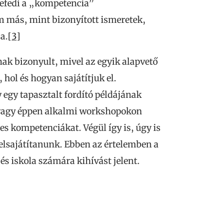
 lefedi a „kompetencia”
m más, mint bizonyított ismeretek,
a.
[3]
ak bizonyult, mivel az egyik alapvető
 hol és hogyan sajátítjuk el.
egy tapasztalt fordító példájának
l vagy éppen alkalmi workshopokon
s kompetenciákat. Végül így is, úgy is
 elsajátítanunk. Ebben az értelemben a
és iskola számára kihívást jelent.