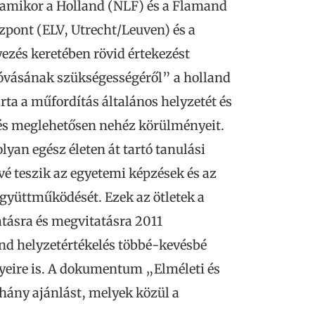
 amikor a Holland (NLF) és a Flamand
zpont (ELV, Utrecht/Leuven) és a
zés keretében rövid értekezést
góvásának szükségességéről” a holland
rta a műfordítás általános helyzetét és
zés meglehetősen nehéz körülményeit.
yan egész életen át tartó tanulási
vé teszik az egyetemi képzések és az
yüttműködését. Ezek az ötletek a
tásra és megvitatásra 2011
nd helyzetértékelés többé-kevésbé
eire is. A dokumentum „Elméleti és
hány ajánlást, melyek közül a