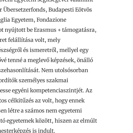
r Übersetzerfonds, Budapesti Eötvös
lia Egyetem, Fondazione
ot nyújtott be Erasmus + támogatásra,
et felállítása volt, mely
szségről és ismeretről, mellyel egy
ővé tenné a meglevő képzések, önálló
zehasonlítását. Nem utolsósorban
fordítók személyes szakmai
esse egyéni kompetenciaszintjét. Az
tos célkitűzés az volt, hogy ennek
en létre a számos nem egyetemi
tó egyetemek között, hiszen az elmúlt
sterképzés is indult.