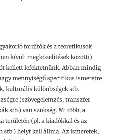
gyakorló fordítók és a teoretikusok
men kívüli megközelítések közötti)
ót kellett lefektetnünk. Abban mindig
 nagy mennyiségű specifikus ismeretre
k, kulturális különbségek stb.
észségre (szövegelemzés, transzfer
k stb.) van szükség. Mi több, a
területén (pl. a kiadókkal és az
tb.) helyt kell állnia. Az ismeretek,