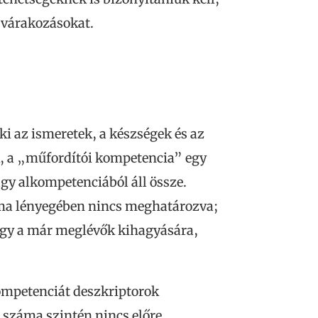
s várakozásokat.
ki az ismeretek, a készségek és az
k, a „műfordítói kompetencia” egy
gy alkompetenciából áll össze.
ma lényegében nincs meghatározva;
agy a már meglévők kihagyására,
ompetenciát deszkriptorok
 száma szintén nincs előre