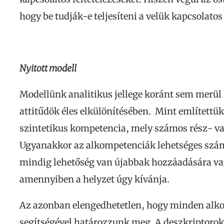
hogy be tudják-e teljesíteni a velük kapcsolato
Nyitott modell
Modellünk analitikus jellege koránt sem merül 
attitűdök éles elkülönítésében. Mint említettü
szintetikus kompetencia, mely számos rész- va
Ugyanakkor az alkompetenciák lehetséges szá
mindig lehetőség van újabbak hozzáadására v
amennyiben a helyzet úgy kívánja.
Az azonban elengedhetetlen, hogy minden alk
segítségével határozzunk meg. A deszkriptorok