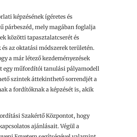
rlati képzésének ígéretes és
ntű párbeszéd, mely magában foglalja
 közötti tapasztalatcserét és
 és az oktatási módszerek területén.
ogy a már létező kezdeményezések
at egy műfordítói tanulási pályamodell
ető szintek áttekinthető sorrendjét a
ak a fordítóknak a képzését is, akik
ordítási Szakértő Központot, hogy
apcsolatos ajánlásait. Végül a
euveni Egyetem segítségével valamint