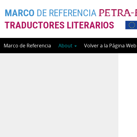
MARCO
DE REFERENCIA
TRADUCTORES LITERARIOS
Skip
Marco de Referencia
About
Volver a la Página We
to
content