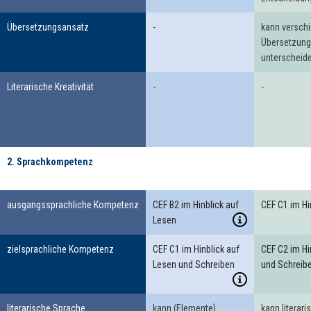
Übersetzungsansatz
-
kann versch
Übersetzun
unterscheid
Literarische Kreativität
-
-
2. Sprachkompetenz
2. Sprachkompetenz
ausgangssprachliche Kompetenz
CEF B2 im Hinblick auf
CEF C1 im Hi
Lesen
zielsprachliche Kompetenz
CEF C1 im Hinblick auf
CEF C2 im Hi
Lesen und Schreiben
und Schreib
literarische Sprache
kann (Elemente)
kann literar