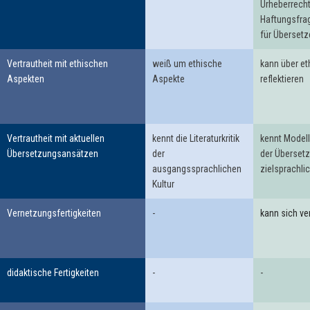
Urheberrecht
Haftungsfrag
für Übersetz
Vertrautheit mit ethischen
weiß um ethische
kann über et
Aspekten
Aspekte
reflektieren
Vertrautheit mit aktuellen
kennt die Literaturkritik
kennt Modell
Übersetzungsansätzen
der
der Übersetz
ausgangssprachlichen
zielsprachli
Kultur
Vernetzungsfertigkeiten
-
kann sich ve
didaktische Fertigkeiten
-
-