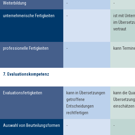
Weiterbildung
-
-
unternehmerische Fertigkeiten
-
ist mit Unt
im Übersetz
vertraut
professionelle Fertigkeiten
-
kann Termine
7. Evaluationskompetenz
7.
Evaluationskompetenz
Evaluationsfertigkeiten
kann in Übersetzungen
kann die Qua
getroffene
Übersetzung
Entscheidungen
einschätzen
rechtfertigen
Auswahl von Beurteilungsformen
-
-