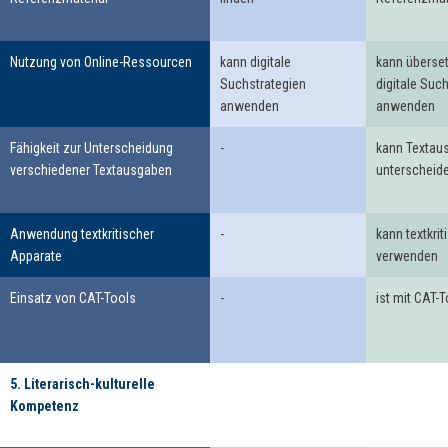
Nutzung von Online-Ressourcen
kann digitale
kann überse
Suchstrategien
digitale Suc
anwenden
anwenden
Fähigkeit zur Unterscheidung
-
kann Textau
verschiedener Textausgaben
unterscheid
Anwendung textkritischer
-
kann textkri
Apparate
verwenden
Einsatz von CAT-Tools
-
ist mit CAT-T
5. Literarisch-kulturelle
Kompetenz
5. Literarisch-
kulturelle Kompetenz