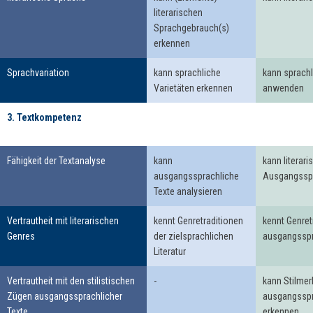
literarischen
Sprachgebrauch(s)
erkennen
Sprachvariation
kann sprachliche
kann sprachl
Varietäten erkennen
anwenden
3. Textkompetenz
3. Textkompetenz
Fähigkeit der Textanalyse
kann
kann literari
ausgangssprachliche
Ausgangsspr
Texte analysieren
Vertrautheit mit literarischen
kennt Genretraditionen
kennt Genret
Genres
der zielsprachlichen
ausgangsspra
Literatur
Vertrautheit mit den stilistischen
-
kann Stilme
Zügen ausgangssprachlicher
ausgangsspr
Texte
erkennen