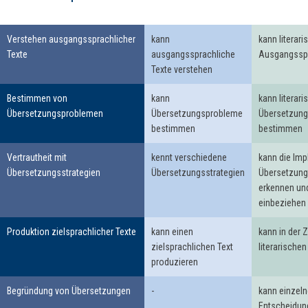
Verstehen ausgangssprachlicher
kann
kann literari
Texte
ausgangssprachliche
Ausgangsspr
Texte verstehen
Bestimmen von
kann
kann literari
Übersetzungsproblemen
Übersetzungsprobleme
Übersetzun
bestimmen
bestimmen
Vertrautheit mit
kennt verschiedene
kann die Imp
Übersetzungsstrategien
Übersetzungsstrategien
Übersetzung
erkennen u
einbeziehen
Produktion zielsprachlicher Texte
kann einen
kann in der 
zielsprachlichen Text
literarische
produzieren
Begründung von Übersetzungen
-
kann einzel
Entscheidun