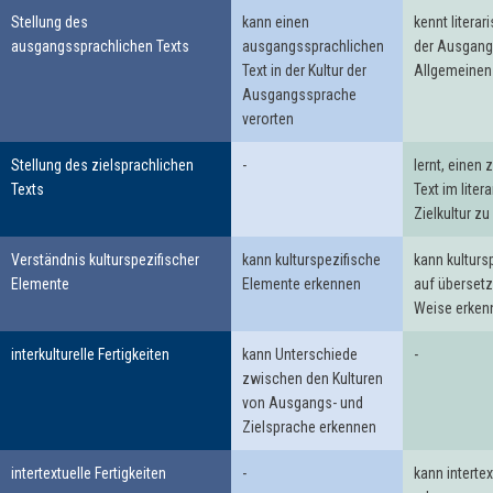
Stellung des
kann einen
kennt literar
ausgangssprachlichen Texts
ausgangssprachlichen
der Ausgang
Text in der Kultur der
Allgemeinen
Ausgangssprache
verorten
Stellung des zielsprachlichen
-
lernt, einen 
Texts
Text im lite
Zielkultur zu
Verständnis kulturspezifischer
kann kulturspezifische
kann kulturs
Elemente
Elemente erkennen
auf überset
Weise erken
interkulturelle Fertigkeiten
kann Unterschiede
-
zwischen den Kulturen
von Ausgangs- und
Zielsprache erkennen
intertextuelle Fertigkeiten
-
kann interte