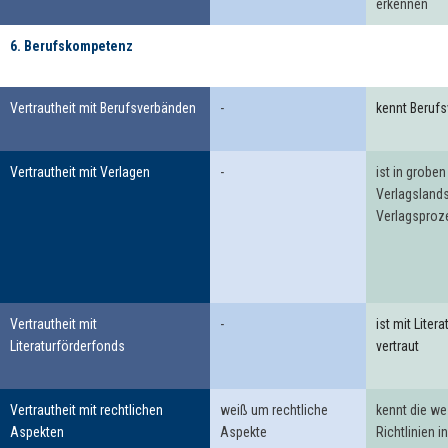
erkennen
6. Berufskompetenz
6. Berufskompetenz
Vertrautheit mit Berufsverbänden
-
kennt Beruf
Vertrautheit mit Verlagen
-
ist in grobe
Verlagsland
Verlagsproze
Vertrautheit mit
-
ist mit Liter
Literaturförderfonds
vertraut
Vertrautheit mit rechtlichen
weiß um rechtliche
kennt die we
Aspekten
Aspekte
Richtlinien i