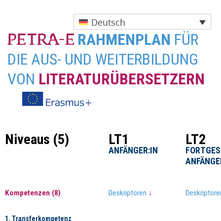
Deutsch
RAHMENPLAN
FÜR
DIE AUS- UND WEITERBILDUNG
VON
LITERATURÜBERSETZERN
Skip
Niveaus (5)
Niveaus (5)
Niveaus (5)
Niveaus (5)
LT1
LT1
LT2
LT2
to
ANFÄNGER:IN
ANFÄNGER:IN
FORTGES
FORTGES
content
ANFÄNGE
ANFÄNGE
Kompetenzen (8)
Kompetenzen (8)
Deskriptoren
Deskriptoren
↓
↓
Deskriptor
Deskriptor
1. Transferkompetenz
1. Transferkompetenz