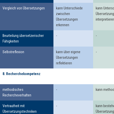
Vergleich von Übersetzungen
kann Unterschiede
kann Unters
zwischen
Übersetzung
Übersetzungen
interpretiere
erkennen
Beurteilung übersetzerischer
-
-
Fähigkeiten
Selbstreflexion
kann über eigene
-
Übersetzungen
reflektieren
8. Recherchekompetenz
8.
methodisches
-
kann method
Recherchekompetenz
Rechercheverhalten
Vertrautheit mit
-
kann besteh
Übersetzungstechniken
Übersetzung